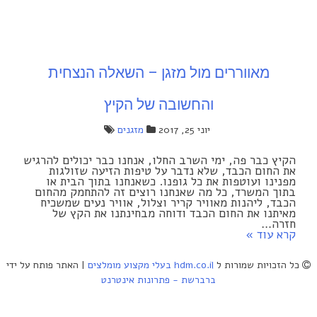
מאווררים מול מזגן – השאלה הנצחית
והחשובה של הקיץ
יוני 25, 2017
מזגנים
הקיץ כבר פה, ימי השרב החלו, אנחנו כבר יכולים להרגיש
את החום הכבד, שלא נדבר על טיפות הזיעה שזולגות
מפנינו ועוטפות את כל גופנו. כשאנחנו בתוך הבית או
בתוך המשרד, כל מה שאנחנו רוצים זה להתחמק מהחום
הכבד, ליהנות מאוויר קריר וצלול, אוויר נעים שמשכיח
מאיתנו את החום הכבד ודוחה מבחינתנו את הקץ של
חזרה…
קרא עוד »
כל הזכויות שמורות ל
hdm.co.il בעלי מקצוע מומלצים
|
האתר פותח על ידי
ברברשת - פתרונות אינטרנט