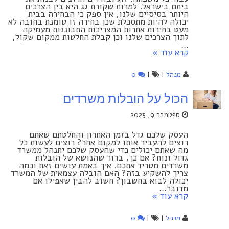
ביתם בישראל. למרות שקורת גג היא בין הצרכים
היותר בסיסיים שלנו, אין ספק כי הבחירה בבית
יכולה להיות מתסכלת שכן בחירה זו טומנת בחובה לא
מעט בחירות אחרות המצריכות התבוננות מעמיקה
לתוך הצרכים שלנו וכן קבלת החלטות ממקום שקול,
…
קרא עוד »
מנהל
|
|
0
הכול על הובלות משרדים
ספטמבר 9, 2023
העסק שלכם גדל בזמן האחרון והחלטתם שאתם
רוצים להעביר אותו למקום אחר? רוצים לעשות כל
מה שאתם יכולים כדי שהעסק שלכם יתנהל ממשרד
גדול ונוח? אם כך, ברור שהנושא של הובלות
משרדים מטריד אתכם. איך באמת עושים זאת וכמה
צריך להשקיע בזה? האם הובלה עצמאית של המשרד
יכולה לבוא בחשבון? חשוב להבין שאפילו אם
מדובר…
קרא עוד »
מנהל
|
|
0