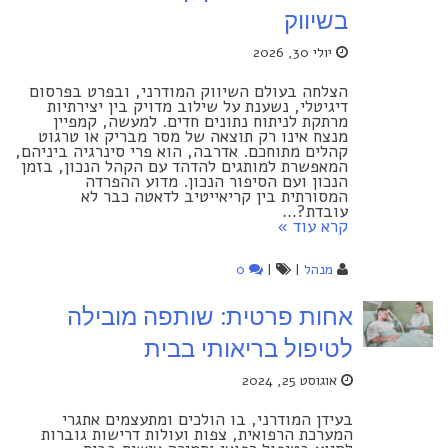
בשיווק
יולי 30, 2026
הצלחה בעולם השיווק המודרני, ובפרט בפרסום
דיגיטלי, נשענת על שילוב מדויק בין יצירתיות
מרתקת לניתוח נתונים חדים. למעשה, קמפיין
מנצח אינו רק תוצאה של מסר מבריק או טרגוט
קהלים מתוחכם. אדרבה, הוא פרי סינרגיה ביניהם,
המאפשרת למותגים להדהד עם הקהל הנכון, בזמן
הנכון ועם הסיפור הנכון. מדוע ההפרדה
המסורתית בין קריאייטיב לדאטה כבר לא
עובדת?…
קרא עוד »
מנהל
|
|
0
אחות פרטית: שותפה מובילה
לטיפול בריאותי בבית
אוגוסט 25, 2024
בעידן המודרני, בו הולכים ומתעצמים אתגרי
המערכת הרפואית, צפות ועולות דרישות גוברות