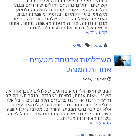
לסיוע בטיפול רפואי ותמיכה אישית בבית.
קשישים, חולים כרוניים וחולים שחרורים מבתי
חולים זקוקים לעתים קרובות להשגחה ולסיוע
מקצועי בחיי היומיום. בנוסף, משפחות רבות
מעדיפות לטפל בקרובים שלהם בסביבה ביתית
מוכרת ונוחה, תוך הימנעות מאשפוז מיותר. אחות
פרטית של חברת wonder יכולה להוות…
קרא עוד »
מנהל
|
|
0
השתלמות אבטחת מטענים –
אחריות המנהל
מאי 15, 2024
הכביש הישראלי מלא בנהגים שעלולים לסכן אחד את
השני. שעות עומס, לחצים בעבודה, חוסר תשומת לב
והיעדר ריכוז או ריכוז בדברים הלא נכונים – כל אלו
יכולים להיות מסוכנים ביותר לא רק לנהגים עצמם
אלא גם לכל נהגי הכביש האחרים. מסיבות אלו ישנה
חשיבות בלתי מבוטלת לביטוח הנהגים – אבל לא רק.
בשנים האחרונות מבינים…
קרא עוד »
מנהל
|
|
0