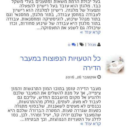
בעל יכולת הרמת משאות ומטענים בעלי משקל
כבד. מלגזן הוא עובד בעל רישיון להפעלה
ותפעול של מלגזה. רישיון למלגזה הוא רישיון
לעבודה במחסן עבודה, בתור מלגזן, מחסנאי וגם
בתור מנהל שינוע, לוגיסטיקה ומחסנאות. עבודה
בתור מלגזן היא עבודה של שינוע סחורות, וכזו
שיכולה גם לשנע את התעסוקה…
קרא עוד »
מנהל
|
|
0
כל הטעויות הנפוצות במעבר
הדירה
אוקטובר 26, 2016
מעבר הדירה טומן בתוכו המון התרגשות והמון
ציפייה, אך על מנת להשלים את המעבר שלכם
ולהגיע אל מקום מושבכם החדש, עליכם גם
לעבוד לא מעט. לעתים, כחלק מההתרגשות,
נכנסים לא מעטים לשאננות, שלבסוף מתגלה
כטעות שגררה טעות. המטרה הברורה שלכם היא
שהמעבר שלכם יהיה קל, יעיל ומהיר. לכן, נסו
לדלג על הטעויות הנפוצות, וכך תבטיחו…
קרא עוד »