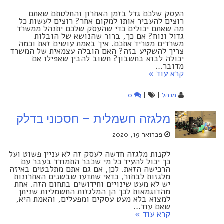
העסק שלכם גדל בזמן האחרון והחלטתם שאתם
רוצים להעביר אותו למקום אחר? רוצים לעשות כל
מה שאתם יכולים כדי שהעסק שלכם יתנהל ממשרד
גדול ונוח? אם כך, ברור שהנושא של הובלות
משרדים מטריד אתכם. איך באמת עושים זאת וכמה
צריך להשקיע בזה? האם הובלה עצמאית של המשרד
יכולה לבוא בחשבון? חשוב להבין שאפילו אם
מדובר…
קרא עוד »
מנהל
|
|
0
מלגזה חשמלית – חסכוני בדלק
פברואר 19, 2020
לקנות מלגזה חדשה לעסק זה לא עניין פשוט ועל
כך יכול להעיד כל מי שכבר התמודד בעבר עם
הרכישה הזאת. לכן, אם גם אתם מתלבטים באיזה
מלגזות לבחור, כדאי שתדעו שבשנים האחרונות
יש לא מעט שינויים וחידושים בתחום הזה. אחת
מהדוגמאות לכך הן המלגזות החשמליות שניתן
למצוא בלא מעט עסקים ומפעלים, והאמת היא,
שאם עוד…
קרא עוד »